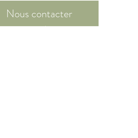
Nous contacter
20 rue Saint-Paul Ouest
Suite 204
Montréal, Qc, H2Y 2Y3
Nom Prénom
Adresse courriel
Demande - Motif de consultation