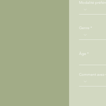
Modalité préfér
Genre
Âge
Comment avez-vo