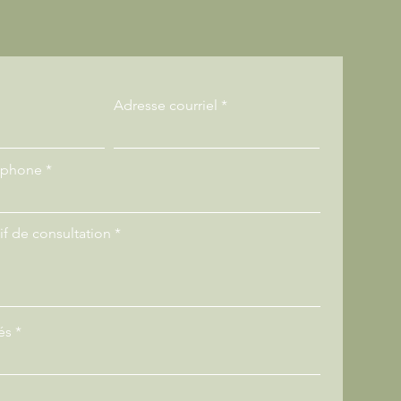
Adresse courriel
éphone
f de consultation
és