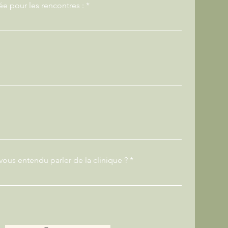
ée pour les rencontres :
us entendu parler de la clinique ?