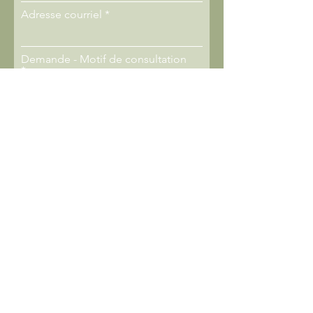
Adresse courriel
Demande - Motif de consultation
Vos disponibilités
Modalité préférée pour les
rencontres :
Genre
Âge
Comment avez-vous entendu