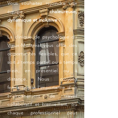
Vous souhaitez rejoindre une
équipe
chaleureuse,
dynamique et inclusive
?
La clinique de psychologie du
Vieux-Montréal vous offre des
opportunités flexibles, que ce
soit à temps partiel ou à temps
plein, en présentiel ou à
distance. Nous croyons
fermement à l’importance d’un
environnement de travail
collaboratif et bienveillant, où
chaque professionnel peut