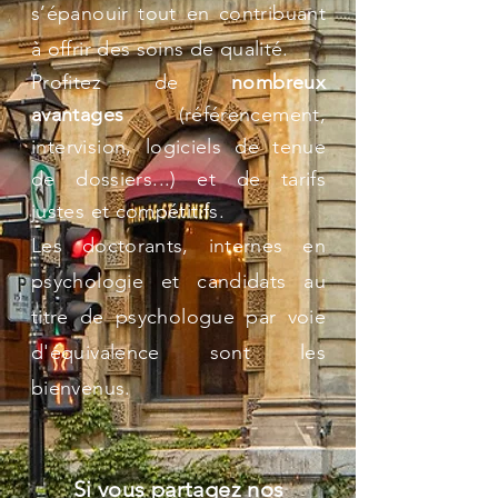
s’épanouir tout en contribuant
à offrir des soins de qualité.
Profitez de
nombreux
avantages
(référencement,
intervision
, logiciels de tenue
de dossiers...) et de tarifs
justes et compétitifs.
Les doctorants, internes en
psychologie et candidats au
titre de psychologue par voie
d'équivalence sont les
bienvenus.
Si vous partagez nos