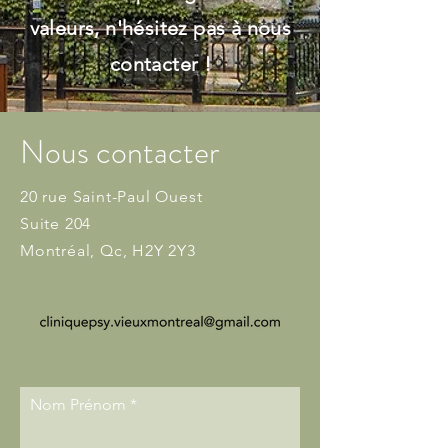
valeurs, n'hésitez pas à nous
contacter !
Nous contacter
20 rue Saint-Paul Ouest
Suite 204
Montréal, Qc, H2Y 2Y3
Nom Prénom